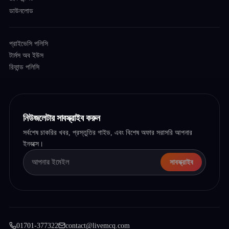
ডাউনলোড
প্রাইভেসি পলিসি
টার্মস অব ইউস
রিফান্ড পলিসি
নিউজলেটার সাবস্ক্রাইব করুন
সর্বশেষ চাকরির খবর, প্রস্তুতির গাইড, এবং বিশেষ অফার সরাসরি আপনার
ইনবক্সে।
সাবস্ক্রাইব
01701-377322
contact@livemcq.com