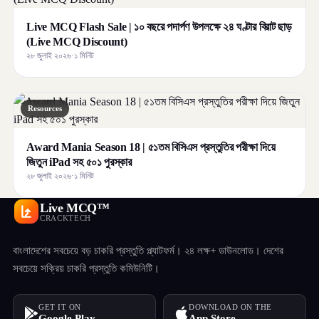
Live MCQ Flash Sale | ১০ বছরে পদার্পণ উপলক্ষে ২৪ ঘণ্টার বিরাট ছাড়
(Live MCQ Discount)
২৮ জুলাই ২০২৬
·
১ মিনিট
Resources
Award Mania Season 18 | ৫১তম বিসিএস প্রস্তুতির পরীক্ষা দিয়ে
জিতুন iPad সহ ৫০১ পুরস্কার
২৮ জুলাই ২০২৬
·
১ মিনিট
Live MCQ™
CRACKTECH
বাংলাদেশের সবচেয়ে বড় চাকরি প্রস্তুতি প্ল্যাটফর্ম। ২৪ লক্ষ+ ডাউনলোড। দেশের
সবচেয়ে সক্রিয় চাকরি প্রস্তুতি কমিউনিটি।
GET IT ON
DOWNLOAD ON THE
Google Play
App Store