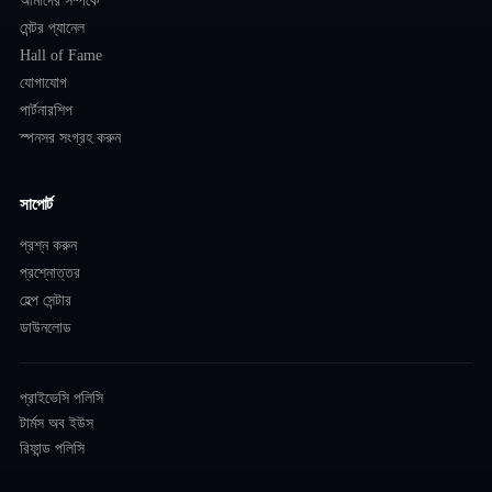
মেন্টর প্যানেল
Hall of Fame
যোগাযোগ
পার্টনারশিপ
স্পনসর সংগ্রহ করুন
সাপোর্ট
প্রশ্ন করুন
প্রশ্নোত্তর
হেল্প সেন্টার
ডাউনলোড
প্রাইভেসি পলিসি
টার্মস অব ইউস
রিফান্ড পলিসি