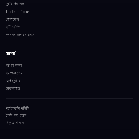
মেন্টর প্যানেল
Hall of Fame
যোগাযোগ
পার্টনারশিপ
স্পনসর সংগ্রহ করুন
সাপোর্ট
প্রশ্ন করুন
প্রশ্নোত্তর
হেল্প সেন্টার
ডাউনলোড
প্রাইভেসি পলিসি
টার্মস অব ইউস
রিফান্ড পলিসি