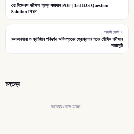
৩য় বিজেএস পরীক্ষার প্রশ্ন সমাধান PDF | 3rd BJS Question
Solution PDF
পরবর্তী পোস্ট
কলকারখানা ও প্রতিষ্ঠান পরিদর্শন অধিদপ্তরের প্রোগ্রামার পদের মৌখিক পরীক্ষার
সময়সূচি
মন্তব্য
মন্তব্য লোড হচ্ছে…