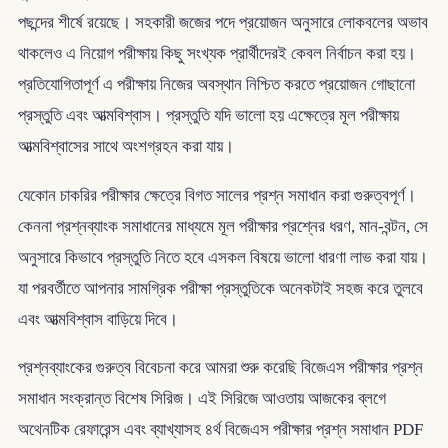
পছন্দের শীর্ষে রয়েছে। সহকারী জজের পদে প্রয়োজন অনুসারে লোকবলের অভাব
থাকলেও এ নিয়োগ পরীক্ষায় কিছু সংখ্যক প্রার্থীদেরই কেবল নির্বাচন করা হয়।
প্রতিযোগিতাপূর্ণ এ পরীক্ষায় নিজের অবস্থান নিশ্চিত করতে প্রয়োজন গোছানো
প্রস্তুতি এবং আত্মবিশ্বাস। প্রস্তুতি যদি ভালো হয় এক্ষেত্রে মূল পরীক্ষায়
আত্মবিশ্বাসের সাথে অংশগ্রহন করা যায়।
যেকোন চাকরির পরীক্ষার ক্ষেত্রে বিগত সালের প্রশ্ন সমাধান করা গুরুত্বপূর্ণ।
কেননা প্রশ্নব্যাংক সমাধানের মাধ্যমে মূল পরীক্ষার প্রশ্নের ধরণ, মান-বন্টন, সে
অনুসারে কিভাবে প্রস্তুতি নিতে হবে এসকল বিষয়ে ভালো ধারণা লাভ করা যায়।
যা পরবর্তীতে আপনার সামগ্রিক পরীক্ষা প্রস্তুতিকে অনেকটাই সহজ করে তুলবে
এবং আত্মবিশ্বাস বাড়িয়ে দিবে।
প্রশ্নব্যাংকের গুরুত্ব বিবেচনা করে আমরা শুরু করেছি বিজেএস পরীক্ষার প্রশ্ন
সমাধান সংক্রান্ত বিশেষ সিরিজ। এই সিরিজে আওতায় আজকের ব্লগে
অথেনটিক রেফারেন্স এবং ব্যাখ্যাসহ ৪র্থ বিজেএস পরীক্ষার প্রশ্ন সমাধান PDF