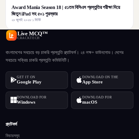
Award Mania Season 18 | ৫১তম বিসিএস প্রস্তুতির পরীক্ষা দিয়ে
জিতুন iPad সহ ৫০১ পুরস্কার
২৮ জুলাই ২০২৬
·
১ মিনিট
Live MCQ™
CRACKTECH
বাংলাদেশের সবচেয়ে বড় চাকরি প্রস্তুতি প্ল্যাটফর্ম। ২৪ লক্ষ+ ডাউনলোড। দেশের
সবচেয়ে সক্রিয় চাকরি প্রস্তুতি কমিউনিটি।
GET IT ON
DOWNLOAD ON THE
Google Play
App Store
DOWNLOAD FOR
DOWNLOAD FOR
Windows
macOS
প্ল্যাটফর্ম
ফিচারসমূহ