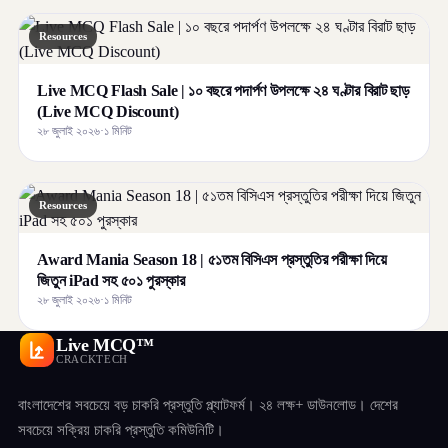
Resources
Live MCQ Flash Sale | ১০ বছরে পদার্পণ উপলক্ষে ২৪ ঘণ্টার বিরাট ছাড়
(Live MCQ Discount)
২৮ জুলাই ২০২৬
·
১ মিনিট
Resources
Award Mania Season 18 | ৫১তম বিসিএস প্রস্তুতির পরীক্ষা দিয়ে
জিতুন iPad সহ ৫০১ পুরস্কার
২৮ জুলাই ২০২৬
·
১ মিনিট
Live MCQ™
CRACKTECH
বাংলাদেশের সবচেয়ে বড় চাকরি প্রস্তুতি প্ল্যাটফর্ম। ২৪ লক্ষ+ ডাউনলোড। দেশের
সবচেয়ে সক্রিয় চাকরি প্রস্তুতি কমিউনিটি।