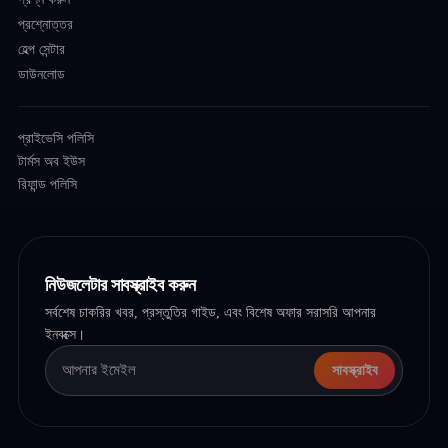
প্রশ্নোত্তর
হেল্প সেন্টার
ডাউনলোড
প্রাইভেসি পলিসি
টার্মস অব ইউস
রিফান্ড পলিসি
নিউজলেটার সাবস্ক্রাইব করুন
সর্বশেষ চাকরির খবর, প্রস্তুতির গাইড, এবং বিশেষ অফার সরাসরি আপনার
ইনবক্সে।
সাবস্ক্রাইব