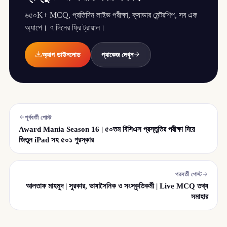
৬৫০K+ MCQ, প্রতিদিন লাইভ পরীক্ষা, ক্যাডার মেন্টরশিপ, সব এক
অ্যাপে। ৭ দিনের ফ্রি ট্রায়াল।
অ্যাপ ডাউনলোড
প্যাকেজ দেখুন
পূর্ববর্তী পোস্ট
Award Mania Season 16 | ৫০তম বিসিএস প্রস্তুতির পরীক্ষা দিয়ে
জিতুন iPad সহ ৫০১ পুরস্কার
পরবর্তী পোস্ট
আলতাফ মাহমুদ | সুরকার, ভাষাসৈনিক ও সংস্কৃতিকর্মী | Live MCQ তথ্য
সমাহার