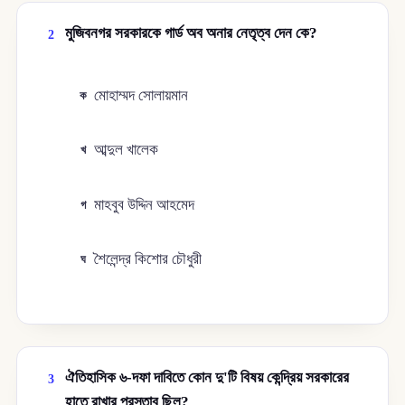
মুজিবনগর সরকারকে গার্ড অব অনার নেতৃত্ব দেন কে?
2
মোহাম্মদ সোলায়মান
ক
আব্দুল খালেক
খ
মাহবুব উদ্দিন আহমেদ
গ
শৈলেন্দ্র কিশোর চৌধুরী
ঘ
ঐতিহাসিক ৬-দফা দাবিতে কোন দু'টি বিষয় কেন্দ্রিয় সরকারের
3
হাতে রাখার প্রস্তাব ছিল?