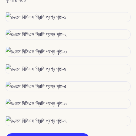
পূর্ণমানঃ ২০০