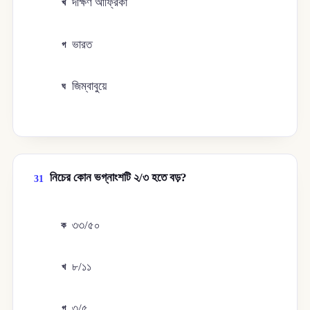
দক্ষিণ আফ্রিকা
খ
ভারত
গ
জিম্বাবুয়ে
ঘ
নিচের কোন ভগ্নাংশটি ২/৩ হতে বড়?
31
৩৩/৫০
ক
৮/১১
খ
৩/৫
গ