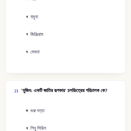
যমুনা
খ
জিঞ্জিরাম
গ
মেঘনা
ঘ
'মুজিব: একটি জাতির রূপকার' চলচ্চিত্রের পরিচালক কে?
21
গুরু দত্ত
ক
শিবু সিরিল
খ