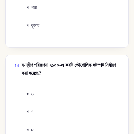
পদ্মা
গ
কুমার
ঘ
ব-দ্বীপ পরিকল্পনা ২১০০-এ কয়টি ভৌগোলিক হটস্পট নির্ধারণ
14
করা হয়েছে?
৬
ক
৭
খ
৮
গ