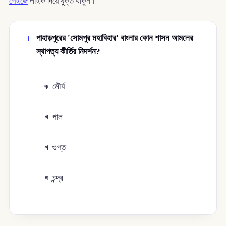
পেইজে
লাইক দিয়ে যুক্ত থাকুন।
পাহাড়পুরের 'সোমপুর মহাবিহার' বাংলার কোন শাসন আমলের
1
স্থাপত্য কীর্তির নিদর্শন?
মৌর্য
ক
পাল
খ
গুপ্ত
গ
চন্দ্র
ঘ