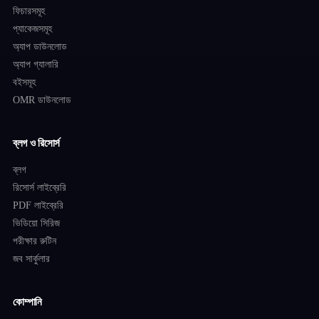
ফিচারসমূহ
প্যাকেজসমূহ
অ্যাপ ডাউনলোড
অ্যাপ গ্যালারি
বইসমূহ
OMR ডাউনলোড
ব্লগ ও রিসোর্স
ব্লগ
রিসোর্স লাইব্রেরি
PDF লাইব্রেরি
ভিডিয়ো সিরিজ
পরীক্ষার রুটিন
জব সার্কুলার
কোম্পানি