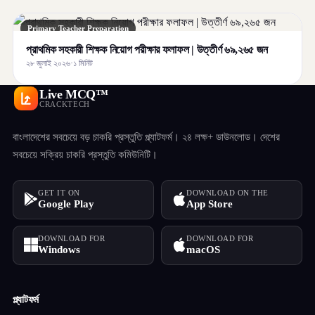
Primary Teacher Preparation
প্রাথমিক সহকারী শিক্ষক নিয়োগ পরীক্ষার ফলাফল | উত্তীর্ণ ৬৯,২৬৫ জন
২৮ জুলাই ২০২৬
·
১ মিনিট
Live MCQ™
CRACKTECH
বাংলাদেশের সবচেয়ে বড় চাকরি প্রস্তুতি প্ল্যাটফর্ম। ২৪ লক্ষ+ ডাউনলোড। দেশের
সবচেয়ে সক্রিয় চাকরি প্রস্তুতি কমিউনিটি।
GET IT ON
DOWNLOAD ON THE
Google Play
App Store
DOWNLOAD FOR
DOWNLOAD FOR
Windows
macOS
প্ল্যাটফর্ম