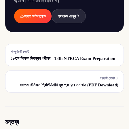
অ্যাপে। ৭ দিনের ফ্রি ট্রায়াল।
অ্যাপ ডাউনলোড
প্যাকেজ দেখুন
পূর্ববর্তী পোস্ট
১৮তম শিক্ষক নিবন্ধন পরীক্ষা - 18th NTRCA Exam Preparation
পরবর্তী পোস্ট
৪৪তম বিসিএস প্রিলিমিনারি মূল প্রশ্নের সমাধান (PDF Download)
মন্তব্য