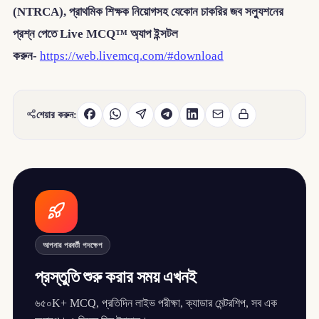
(NTRCA), প্রাথমিক শিক্ষক নিয়োগসহ যেকোন চাকরির জব সল্যুশনের
প্রশ্ন পেতে Live MCQ™ অ্যাপ ইন্সটল
করুন-
https://web.livemcq.com/#download
শেয়ার করুন:
আপনার পরবর্তী পদক্ষেপ
প্রস্তুতি শুরু করার সময় এখনই
৬৫০K+ MCQ, প্রতিদিন লাইভ পরীক্ষা, ক্যাডার মেন্টরশিপ, সব এক