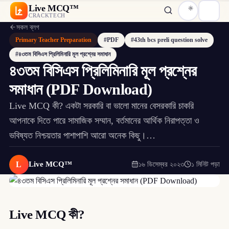
Live MCQ™
CRACKTECH
সকল ব্লগ
Primary Teacher Preparation
#PDF
#43th bcs preli question solve
#৪৩তম বিসিএস প্রিলিমিনারি মূল প্রশ্নের সমাধান
৪৩তম বিসিএস প্রিলিমিনারি মূল প্রশ্নের
সমাধান (PDF Download)
Live MCQ কী? একটা সরকারি বা ভালো মানের বেসরকারি চাকরি
আপনাকে দিতে পারে সামাজিক সম্মান, বর্তমানের আর্থিক নিরাপত্তা ও
ভবিষ্যত নিশ্চয়তার পাশাপাশি আরো অনেক কিছু।…
L
Live MCQ™
১৬ ডিসেম্বর ২০২৩
১ মিনিট পড়া
Live MCQ কী?