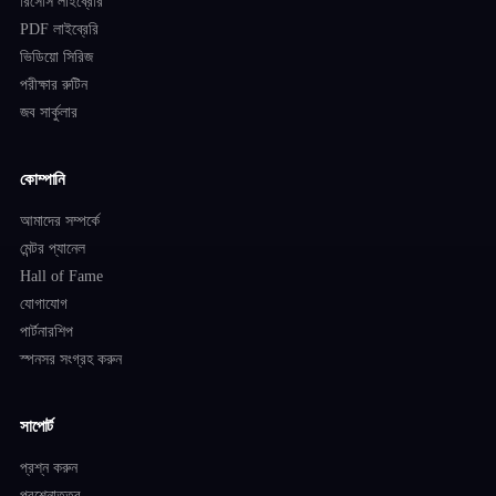
রিসোর্স লাইব্রেরি
PDF লাইব্রেরি
ভিডিয়ো সিরিজ
পরীক্ষার রুটিন
জব সার্কুলার
কোম্পানি
আমাদের সম্পর্কে
মেন্টর প্যানেল
Hall of Fame
যোগাযোগ
পার্টনারশিপ
স্পনসর সংগ্রহ করুন
সাপোর্ট
প্রশ্ন করুন
প্রশ্নোত্তর