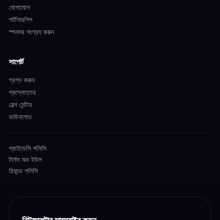
যোগাযোগ
পার্টনারশিপ
স্পনসর সংগ্রহ করুন
সাপোর্ট
প্রশ্ন করুন
প্রশ্নোত্তর
হেল্প সেন্টার
ডাউনলোড
প্রাইভেসি পলিসি
টার্মস অব ইউস
রিফান্ড পলিসি