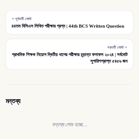
পূর্ববর্তী পোস্ট
৪৪তম বিসিএস লিখিত পরীক্ষার প্রশ্ন | 44th BCS Written Question
পরবর্তী পোস্ট
প্রাথমিক শিক্ষক নিয়োগ দ্বিতীয় ধাপের পরীক্ষার চূড়ান্ত ফলাফল ২০২৪ | সর্বমোট
সুপারিশপ্রাপ্ত ৫৪৫৬ জন
মন্তব্য
মন্তব্য লোড হচ্ছে…