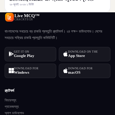
২৮ জুলাই ২০২৬
·
১ মিনিট
Live MCQ™
CRACKTECH
বাংলাদেশের সবচেয়ে বড় চাকরি প্রস্তুতি প্ল্যাটফর্ম। ২৪ লক্ষ+ ডাউনলোড। দেশের
সবচেয়ে সক্রিয় চাকরি প্রস্তুতি কমিউনিটি।
GET IT ON
DOWNLOAD ON THE
Google Play
App Store
DOWNLOAD FOR
DOWNLOAD FOR
Windows
macOS
প্ল্যাটফর্ম
ফিচারসমূহ
প্যাকেজসমূহ
অ্যাপ ডাউনলোড