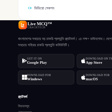
ভিডিয়ো সেকশন
Live MCQ™
CRACKTECH
বাংলাদেশের সবচেয়ে বড় চাকরি প্রস্তুতি প্ল্যাটফর্ম। ২৪ লক্ষ+ ডাউনলোড। দেশে
সবচেয়ে সক্রিয় চাকরি প্রস্তুতি কমিউনিটি।
GET IT ON
DOWNLOAD ON T
Google Play
App Store
DOWNLOAD FOR
DOWNLOAD FOR
Windows
macOS
প্ল্যাটফর্ম
ফিচারসমূহ