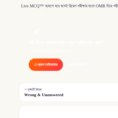
Live MCQ™ অ্যাপে ঘরে বসেই রিয়েল পরীক্ষার মতো OMR দিয়ে পরীক্ষা 
এই ফিচার ব্যবহার করতে অ্যাপ ডাউনলোড করুন
৭ দিনের ফ্রি ট্রায়াল উপভোগ করুন।
অ্যাপ ডাউনলোড
প্যাকেজ দেখুন
পূর্ববর্তী ফিচার
Wrong & Unanswered