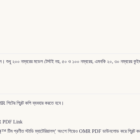
ুধু ২০০ নম্বরের মডেল টেস্টই নয়, ৫০ ও ১০০ নম্বরের, এমনকি ২০, ৩০ নম্বরের কুই
শিটের প্রিন্ট কপি ব্যবহার করতে হবে।
MR PDF Link
্রণীত স্টাডি ম্যাটেরিয়ালস্‌’ অংশে গিয়েও OMR PDF ডাউনলোড করে প্রিন্ট কর