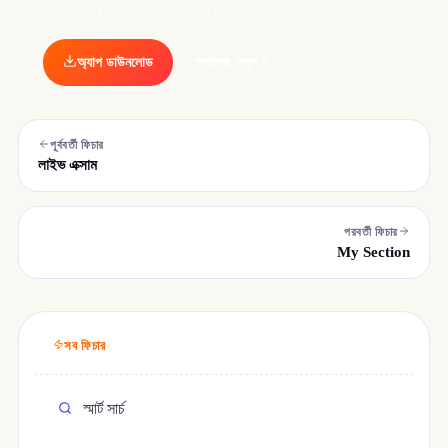
৭ দিনের ফ্রি ট্রায়াল উপভোগ করুন।
অ্যাপ ডাউনলোড
প্যাকেজ দেখুন
পূর্ববর্তী ফিচার
লাইভ এক্সাম
পরবর্তী ফিচার
My Section
সব ফিচার
স্মার্ট সার্চ