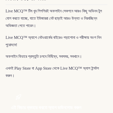
Live MCQ™ টিম খুব শিগগিরই অফলাইন সেকশনে আরও কিছু অভিনব টুল
যোগ করতে যাচ্ছে, যাতে ইউজাররা নেট ছাড়াই আরও উন্নত ও নিরবচ্ছিন্ন
অভিজ্ঞতা পেতে পারেন।
Live MCQ™ অ্যাপে নেটওয়ার্কের বাইরেও পড়াশোনা ও পরীক্ষায় অংশ নিন
পুরোদমে!
অফলাইন ফিচারে প্রস্তুতি চলবে নির্বিঘ্নে, সবসময়, সবখানে।
এখনই Play Store বা App Store থেকে Live MCQ™ অ্যাপ ইন্সটল
করুন।
এই ফিচার ব্যবহার করতে অ্যাপ ডাউনলোড করুন