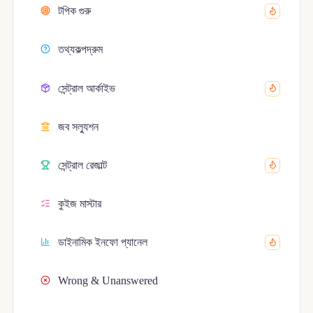
টপিক গুরু
তথ্যকল্পদ্রুম
সেন্ট্রাল আর্কাইভ
জব সল্যুশন
সেন্ট্রাল রেজাল্ট
কুইজ মাস্টার
ডাইনামিক ইনফো প্যানেল
Wrong & Unanswered