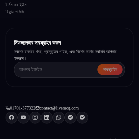
টার্মস অব ইউস
রিফান্ড পলিসি
নিউজলেটার সাবস্ক্রাইব করুন
সর্বশেষ চাকরির খবর, প্রস্তুতির গাইড, এবং বিশেষ অফার সরাসরি আপনার
ইনবক্সে।
সাবস্ক্রাইব
01701-377322
contact@livemcq.com