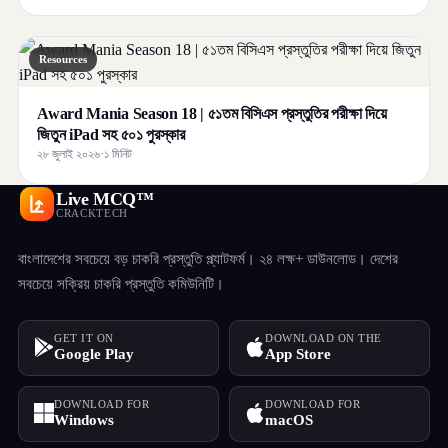
Resources
Award Mania Season 18 | ৫১তম বিসিএস প্রস্তুতির পরীক্ষা দিয়ে
জিতুন iPad সহ ৫০১ পুরস্কার
২৮ জুলাই ২০২৬
·
১ মিনিট
Live MCQ™
CRACKTECH
বাংলাদেশের সবচেয়ে বড় চাকরি প্রস্তুতি প্ল্যাটফর্ম। ২৪ লক্ষ+ ডাউনলোড। দেশের
সবচেয়ে সক্রিয় চাকরি প্রস্তুতি কমিউনিটি।
GET IT ON
DOWNLOAD ON THE
Google Play
App Store
DOWNLOAD FOR
DOWNLOAD FOR
Windows
macOS