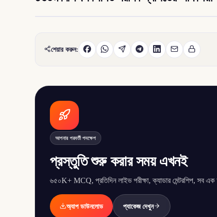
শেয়ার করুন:
আপনার পরবর্তী পদক্ষেপ
প্রস্তুতি শুরু করার সময় এখনই
৬৫০K+ MCQ, প্রতিদিন লাইভ পরীক্ষা, ক্যাডার মেন্টরশিপ, সব এক অ্
অ্যাপ ডাউনলোড
প্যাকেজ দেখুন