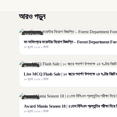
আরও পড়ুন
Job Circular
বন অধিদপ্তর ফরেস্টার নিয়োগ বিজ্ঞপ্তি – Forest Department F
২৮ জুলাই ২০২৬
·
১ মিনিট
Resources
Live MCQ Flash Sale | ১০ বছরে পদার্পণ উপলক্ষে ২৪ ঘণ্টার বির
২৮ জুলাই ২০২৬
·
১ মিনিট
Resources
Award Mania Season 18 | ৫১তম বিসিএস প্রস্তুতির পরীক্ষা দিয়ে জ
২৮ জুলাই ২০২৬
·
১ মিনিট