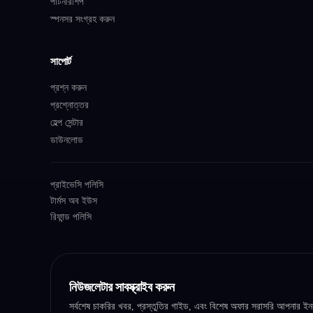
পার্টনারশিপ
স্পনসর সংগ্রহ করুন
সাপোর্ট
প্রশ্ন করুন
প্রশ্নোত্তর
হেল্প সেন্টার
ডাউনলোড
প্রাইভেসি পলিসি
টার্মস অব ইউস
রিফান্ড পলিসি
নিউজলেটার সাবস্ক্রাইব করুন
সর্বশেষ চাকরির খবর, প্রস্তুতির গাইড, এবং বিশেষ অফার সরাসরি আপনার ইন